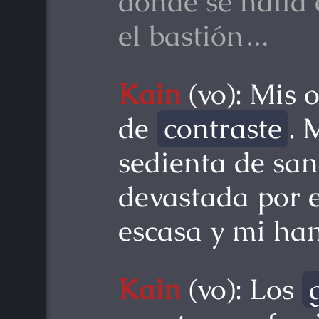
donde se halla 
el bastión…
Kain
(vo): Mis 
de
contraste
. 
sedienta de san
devastada por e
escasa y mi ham
Kain
(vo): Los