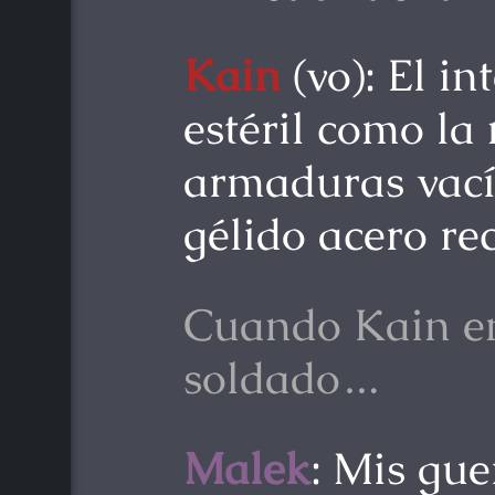
Kain
(vo): El in
estéril como la
armaduras vacía
gélido acero re
Cuando Kain en
soldado…
Malek
: Mis gue