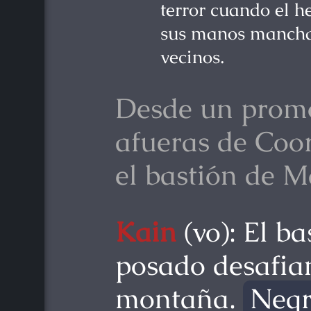
terror cuando el h
sus manos manchad
vecinos.
Desde un promo
afueras de Coo
el bastión de M
Kain
(vo): El b
posado desafian
montaña.
Neg