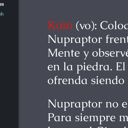
es
sh
Kain
(vo): Colo
Nupraptor frent
Mente y observé
en la piedra. El
ofrenda siendo 
Nupraptor no er
Para siempre m