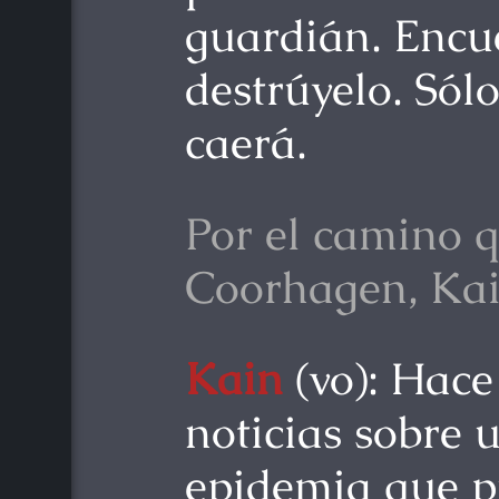
guardián. Encu
destrúyelo. Sól
caerá.
Por el camino q
Coorhagen, Ka
Kain
(vo): Hace
noticias sobre 
epidemia que p