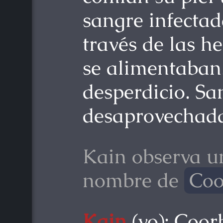
sangre infecta
través de las h
se alimentaban
desperdicio. S
desaprovechad
Kain observa un
nombre de
Coo
Kain
(vo): Coor