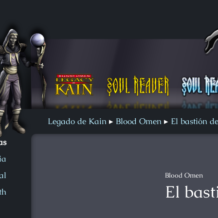
Soul Reaver 2
Blood Omen 2
oul Reaver
Legado de Kain
Blood Omen
El bastión d
as
ia
al
Blood Omen
El bas
th